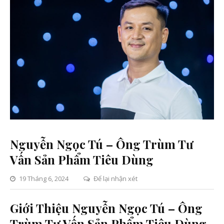
Nguyễn Ngọc Tú – Ông Trùm Tư
Vấn Sản Phẩm Tiêu Dùng
trên
19 Tháng 6, 2024
Để lại nhận xét
Nguyễn
Ngọc
Giới Thiệu Nguyễn Ngọc Tú – Ông
Tú
Trùm Tư Vấn Sản Phẩm Tiêu Dùng