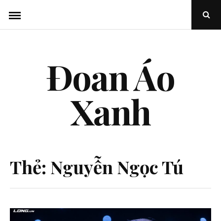
Chuyển
Mở
đến
cửa
sổ
nội
bật
lên
dung
tìm
kiếm
Đoan Áo
Xanh
Thẻ:
Nguyễn Ngọc Tú