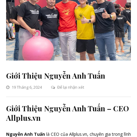
Giới Thiệu Nguyễn Anh Tuấn
trên
19 Tháng 6, 2024
Để lại nhận xét
Giới
Thiệu
Giới Thiệu Nguyễn Anh Tuấn – CEO
Nguyễn
Allplus.vn
Anh
Tuấn
Nguyễn Anh Tuấn
là CEO của Allplus.vn, chuyên gia trong lĩnh